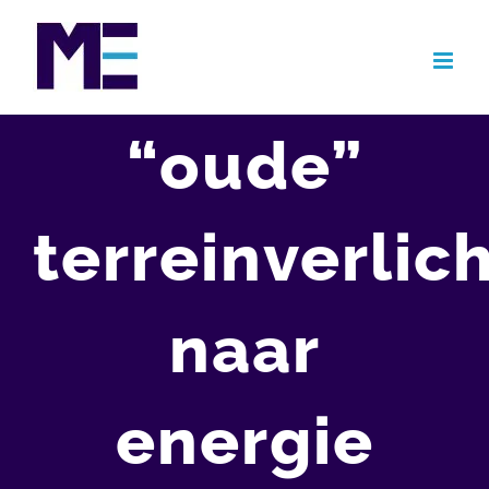
Ga
naar
inhoud
“oude”
terreinverlic
naar
energie