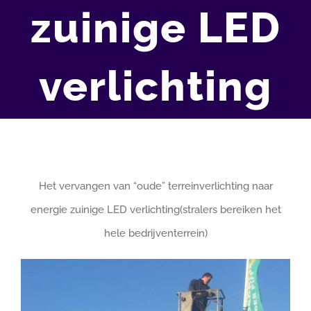
zuinige LED
verlichting
Het vervangen van “oude” terreinverlichting naar
energie zuinige LED verlichting(stralers bereiken het
hele bedrijventerrein)