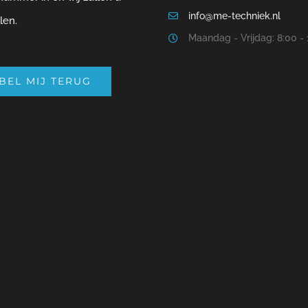
info@me-techniek.nl
len.
Maandag - Vrijdag: 8:00 - 
 BEL MIJ TERUG