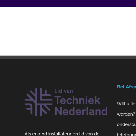
Bel Afs
Wilt u li
worden? 
ondersta
Als erkend installateur en lid van de
telefoon