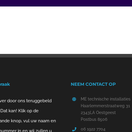
praak
NEEM CONTACT OP
ME technische installaties
ever door ons teruggebeld
Haarlemmerstraatweg 31
Dat kan! Klik op de
2343LA Oestgeest
Postbus 8506
ande knop, vul uw naam en
06 1922 7704
nummer in en wij zullen u